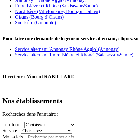
Annonay - Rhône Agglo (Annonay)
Entre Bièvre et Rhône (Salaise-sur-Sanne)
Nord Isère (Villefontaine, Bourgoin Jallieu)
Oisans (Bourg d’Oisans)
Sud Isère (Grenoble)
Pour faire une demande de logement service alternant, cliquez sur
Service alternant 'Annonay-Rhône Agglo'
(Annonay)
Service alternant 'Entre Bièvre et Rhône'
(Salaise-sur-Sanne)
Directeur : Vincent RABILLARD
Nos établissements
Recherchez dans l'annuaire :
Territoire :
Service :
Mots-clefs :