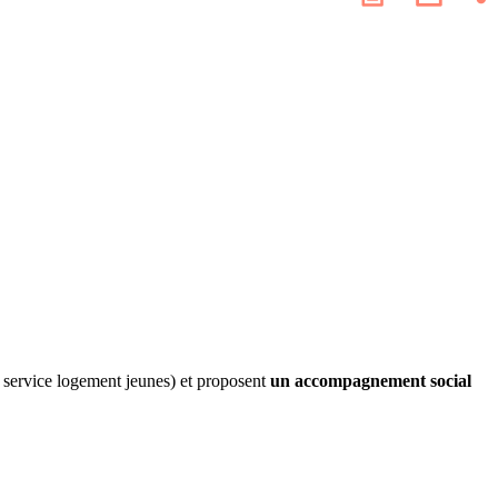
les
page
résea
socia
 service logement jeunes) et proposent
un accompagnement social