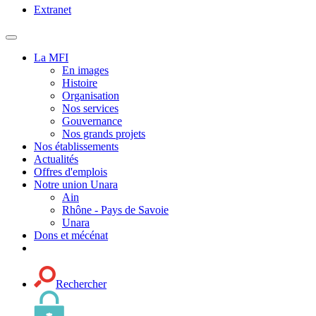
Extranet
MENU
PRINCIPAL
La MFI
En images
Histoire
Organisation
Nos services
Gouvernance
Nos grands projets
Nos établissements
Actualités
Offres d'emplois
Notre union Unara
Ain
Rhône - Pays de Savoie
Unara
Dons et mécénat
Rechercher