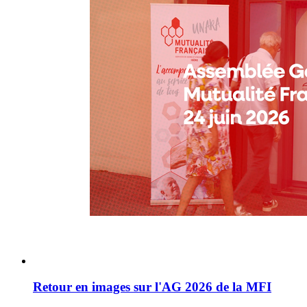
2026
de
la
MFI
Retour en images sur l'AG 2026 de la MFI