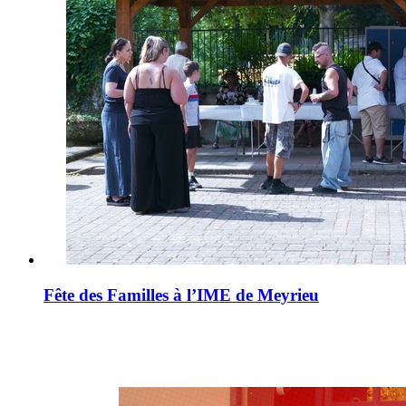
Fête des Familles à l’IME de Meyrieu
Retour
en
images
sur
l'AG