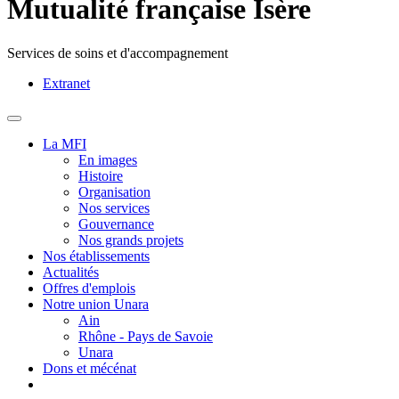
Mutualité française Isère
Services de soins et d'accompagnement
Extranet
MENU
PRINCIPAL
La MFI
En images
Histoire
Organisation
Nos services
Gouvernance
Nos grands projets
Nos établissements
Actualités
Offres d'emplois
Notre union Unara
Ain
Rhône - Pays de Savoie
Unara
Dons et mécénat