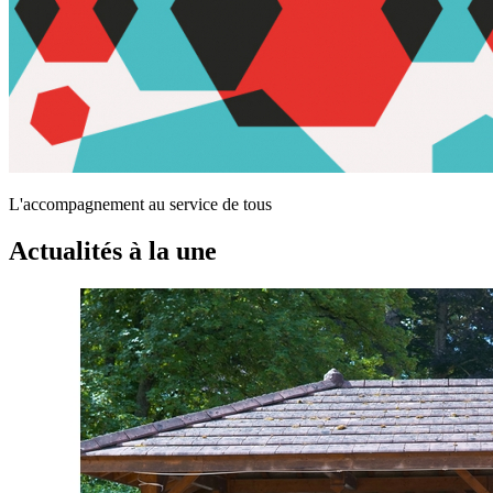
L'accompagnement au service de tous
Actualités à la une
Fête
des
Familles
à
l’IME
de
Meyrieu