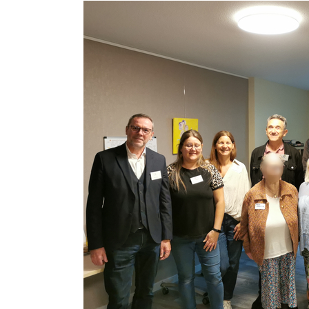
La
MFI
inaugure
«
Vivre
aux
Ruires
»