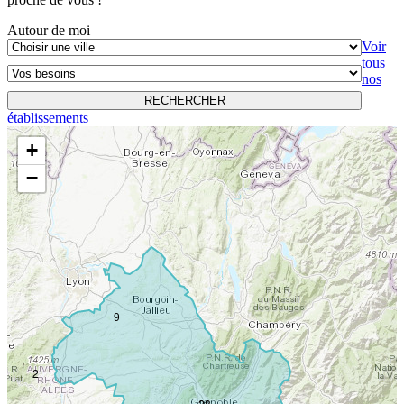
Autour de moi
Voir
tous
nos
RECHERCHER
établissements
+
−
9
2
28