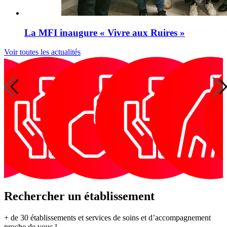
La MFI inaugure « Vivre aux Ruires »
Voir toutes les actualités
Handicap
Insertion
Gérontologie
Autonomie
P
Addictologie
Insertion
Handicap
Insertion
par
à
d
Services
par le
par
l’emploi
domicile
m
logement
l’emploi
Rechercher un établissement
+ de 30 établissements et services de soins et d’accompagnement
proche de vous !