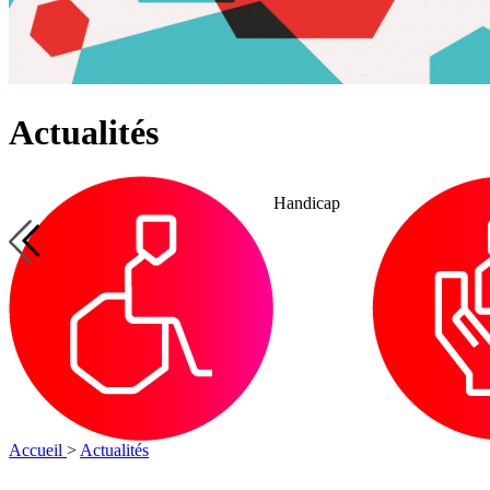
Actualités
Handicap
Insertion
Handicap
par
l’emploi
Accueil
>
Actualités