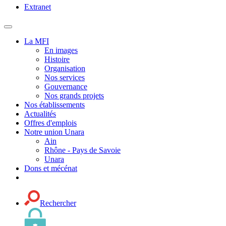
Extranet
MENU
PRINCIPAL
La MFI
En images
Histoire
Organisation
Nos services
Gouvernance
Nos grands projets
Nos établissements
Actualités
Offres d'emplois
Notre union Unara
Ain
Rhône - Pays de Savoie
Unara
Dons et mécénat
Rechercher