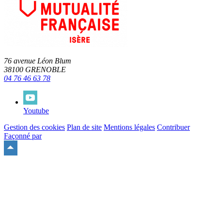
76 avenue Léon Blum
38100 GRENOBLE
04 76 46 63 78
Youtube
Gestion des cookies
Plan de site
Mentions légales
Contribuer
Façonné par
Remonter
en
haut
du
site