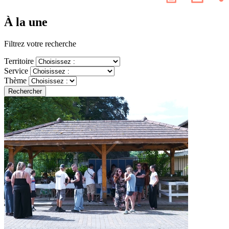
les
page
résea
À la une
socia
Filtrez votre recherche
Territoire
Service
Thème
Rechercher