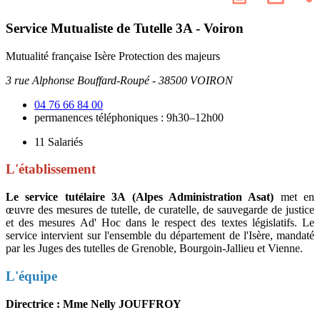
les
page
résea
Service Mutualiste de Tutelle 3A - Voiron
socia
Mutualité française Isère
Protection des majeurs
3 rue Alphonse Bouffard-Roupé - 38500 VOIRON
04 76 66 84 00
permanences téléphoniques : 9h30–12h00
11
Salariés
L'établissement
Le service tutélaire 3A (Alpes Administration Asat)
met en
œuvre des mesures de tutelle, de curatelle, de sauvegarde de justice
et des mesures Ad' Hoc dans le respect des textes législatifs. Le
service intervient sur l'ensemble du département de l'Isère, mandaté
par les Juges des tutelles de Grenoble, Bourgoin-Jallieu et Vienne.
L'équipe
Directrice : Mme Nelly JOUFFROY