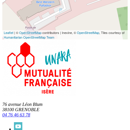
Leaflet
| ©
OpenStreetMap
contributors | Inexine, ©
OpenStreetMap
, Tiles courtesy of
Humanitarian OpenStreetMap Team
76 avenue Léon Blum
38100 GRENOBLE
04 76 46 63 78