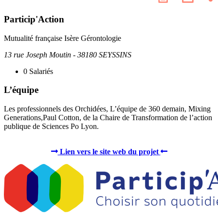
les
page
résea
Particip'Action
socia
Mutualité française Isère
Gérontologie
13 rue Joseph Moutin - 38180 SEYSSINS
0
Salariés
L’équipe
Les professionnels des Orchidées, L’équipe de 360 demain, Mixing
Generations,Paul Cotton, de la Chaire de Transformation de l’action
publique de Sciences Po Lyon.
Lien vers le site web du projet