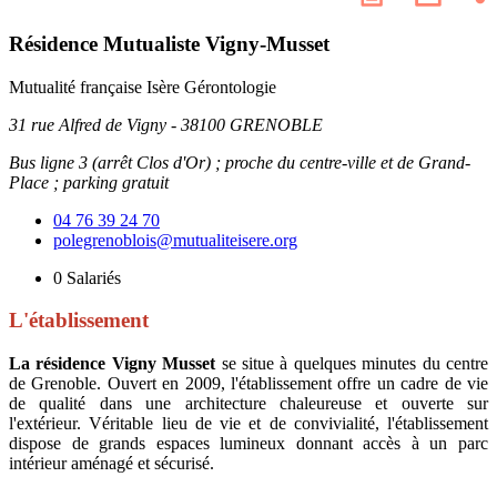
les
page
résea
Résidence Mutualiste Vigny-Musset
socia
Mutualité française Isère
Gérontologie
31 rue Alfred de Vigny - 38100 GRENOBLE
Bus ligne 3 (arrêt Clos d'Or) ; proche du centre-ville et de Grand-
Place ; parking gratuit
04 76 39 24 70
polegrenoblois@mutualiteisere.org
0
Salariés
L'établissement
La résidence Vigny Musset
se situe à quelques minutes du centre
de Grenoble. Ouvert en 2009, l'établissement offre un cadre de vie
de qualité dans une architecture chaleureuse et ouverte sur
l'extérieur. Véritable lieu de vie et de convivialité, l'établissement
dispose de grands espaces lumineux donnant accès à un parc
intérieur aménagé et sécurisé.