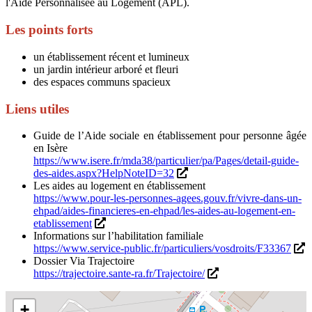
l'Aide Personnalisée au Logement (APL).
Les points forts
un établissement récent et lumineux
un jardin intérieur arboré et fleuri
des espaces communs spacieux
Liens utiles
Guide de l’Aide sociale en établissement pour personne âgée
en Isère
https://www.isere.fr/mda38/particulier/pa/Pages/detail-guide-
des-aides.aspx?HelpNoteID=32
Les aides au logement en établissement
https://www.pour-les-personnes-agees.gouv.fr/vivre-dans-un-
ehpad/aides-financieres-en-ehpad/les-aides-au-logement-en-
etablissement
Informations sur l’habilitation familiale
https://www.service-public.fr/particuliers/vosdroits/F33367
Dossier Via Trajectoire
https://trajectoire.sante-ra.fr/Trajectoire/
+