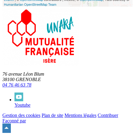
Humanitarian OpenStreetMap Team
76 avenue Léon Blum
38100 GRENOBLE
04 76 46 63 78
Youtube
Gestion des cookies
Plan de site
Mentions légales
Contribuer
Façonné par
Remonter
en