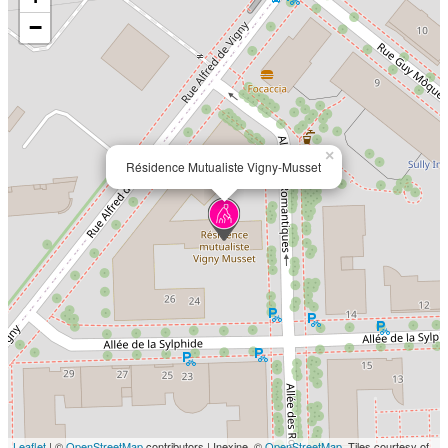
−
×
Résidence Mutualiste Vigny-Musset
Leaflet
| ©
OpenStreetMap
contributors | Inexine, ©
OpenStreetMap
, Tiles courtesy of