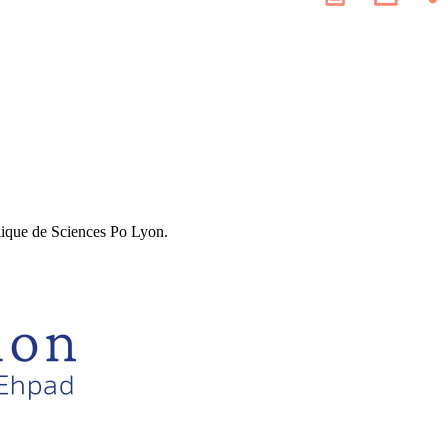
les
page
résea
socia
lique de Sciences Po Lyon.