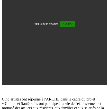
YouTube
is disabled.
✓ Allow
Cinq artistes ont séjourné à l'ARCHE dans le cadre du projet
«
Culture et Santé
»
. Ils ont participé à la vie de l'établissement et
proposé des ateliers aux résidents, aux familles et aux salariés de la