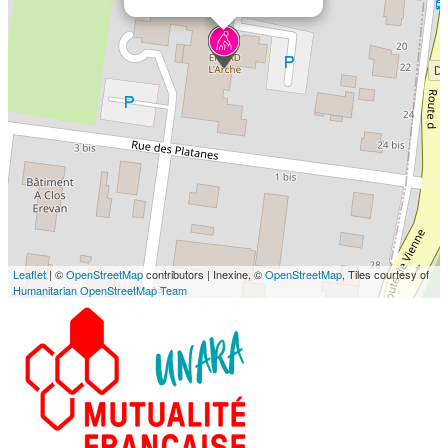
Leaflet
| ©
OpenStreetMap
contributors | Inexine, ©
OpenStreetMap
, Tiles courtesy of
Humanitarian OpenStreetMap Team