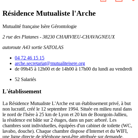
les
page
résea
Résidence Mutualiste l'Arche
socia
Mutualité française Isère
Gérontologie
2 rue des Platanes - 38230 CHARVIEU-CHAVAGNEUX
autoroute A43 sortie SATOLAS
04 72 46 15 15
arche.secretariat@mutualiteisere.org
de 09h45 à 12h00 et de 14h00 à 17h00 du lundi au vendredi
52
Salariés
L'établissement
La Résidence Mutualiste L'Arche est un établissement privé, à but
non lucratif, créé le 12 septembre 1994. Située en milieu rural dans
le nord de l'Isère à 25 km de Lyon et 20 km de Bourgoin-Jallieu,
la résidence est bâtie sur 2 étages, dans un parc arboré. Les
chambres sont individuelles, équipées d'un cabinet de toilette (WC,
lavabo, douche). Chaque chambre dispose d'Internet et du WIFI,
une ligne directe de téléphone peut-être attribuée sur demande.