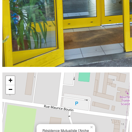
Précédent
Suivant
+
−
×
Résidence Mutualiste l'Arche