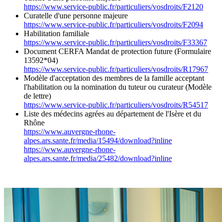
https://www.service-public.fr/particuliers/vosdroits/F2120
Curatelle d'une personne majeure
https://www.service-public.fr/particuliers/vosdroits/F2094
Habilitation familiale
https://www.service-public.fr/particuliers/vosdroits/F33367
Document CERFA Mandat de protection future (Formulaire
13592*04)
https://www.service-public.fr/particuliers/vosdroits/R17967
Modèle d'acceptation des membres de la famille acceptant
l'habilitation ou la nomination du tuteur ou curateur (Modèle
de lettre)
https://www.service-public.fr/particuliers/vosdroits/R54517
Liste des médecins agrées au département de l'Isère et du
Rhône
https://www.auvergne-rhone-
alpes.ars.sante.fr/media/15494/download?inline
https://www.auvergne-rhone-
alpes.ars.sante.fr/media/25482/download?inline