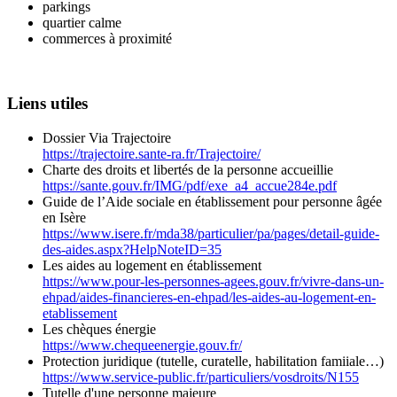
parkings
quartier calme
commerces à proximité
Liens utiles
Dossier Via Trajectoire
https://trajectoire.sante-ra.fr/Trajectoire/
Charte des droits et libertés de la personne accueillie
https://sante.gouv.fr/IMG/pdf/exe_a4_accue284e.pdf
Guide de l’Aide sociale en établissement pour personne âgée
en Isère
https://www.isere.fr/mda38/particulier/pa/pages/detail-guide-
des-aides.aspx?HelpNoteID=35
Les aides au logement en établissement
https://www.pour-les-personnes-agees.gouv.fr/vivre-dans-un-
ehpad/aides-financieres-en-ehpad/les-aides-au-logement-en-
etablissement
Les chèques énergie
https://www.chequeenergie.gouv.fr/
Protection juridique (tutelle, curatelle, habilitation famiiale…)
https://www.service-public.fr/particuliers/vosdroits/N155
Tutelle d'une personne majeure