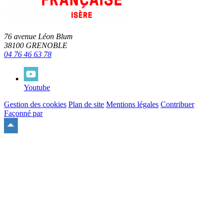
76 avenue Léon Blum
38100 GRENOBLE
04 76 46 63 78
Youtube
Gestion des cookies
Plan de site
Mentions légales
Contribuer
Façonné par
Remonter
en
haut
du
site