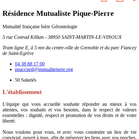
les
page
résea
Résidence Mutualiste Pique-Pierre
socia
Mutualité française Isère
Gérontologie
5 rue Conrad Killian - 38950 SAINT-MARTIN-LE-VINOUX
Tram ligne E, à 5 mn du centre-ville de Grenoble et du parc Fiancey
de Saint-Egrève
04 38 88 17 00
ppaccueil@mutualiteisere.org
50
Salariés
L'établissement
L'équipe qui vous accueille souhaite répondre au mieux à vos
attentes, vos souhaits et vos besoins, dans le respect de valeurs
essentielles : dignité, respect et promotion de vos droits et de votre
liberté.
Nous voulons pour vous, et avec vous construire un lieu de vie
convivial, ouvert à tous, afin de préserver les liens avec vos proches.