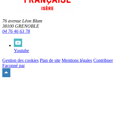
76 avenue Léon Blum
38100 GRENOBLE
04 76 46 63 78
Youtube
Gestion des cookies
Plan de site
Mentions légales
Contribuer
Façonné par
Remonter
en
haut
du
site