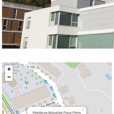
Précédent
Suivant
+
−
×
Résidence Mutualiste Pique-Pierre