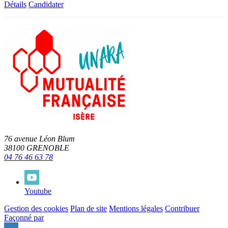
Détails
Candidater
76 avenue Léon Blum
38100 GRENOBLE
04 76 46 63 78
Youtube
Gestion des cookies
Plan de site
Mentions légales
Contribuer
Façonné par
Remonter