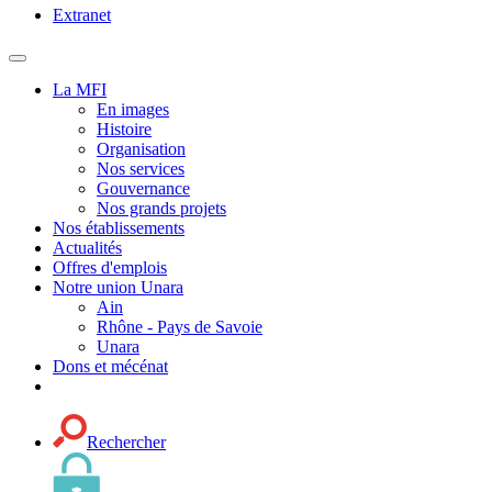
Extranet
MENU
PRINCIPAL
La MFI
En images
Histoire
Organisation
Nos services
Gouvernance
Nos grands projets
Nos établissements
Actualités
Offres d'emplois
Notre union Unara
Ain
Rhône - Pays de Savoie
Unara
Dons et mécénat
Rechercher