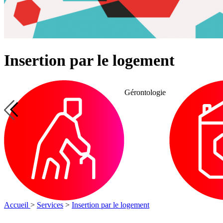
Insertion par le logement
Autonomie
Protection
e
Autonomie à
à
des
domicile
domicile
majeurs
Accueil
>
Services
>
Insertion par le logement