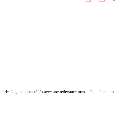
les
page
résea
socia
sont des logements meublés avec une redevance mensuelle incluant les